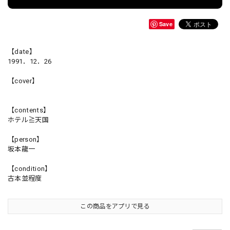
Save
【date】
1991．12．26
【cover】
【contents】
ホテル≧天国
【person】
坂本龍一
【condition】
古本並程度
この商品をアプリで見る