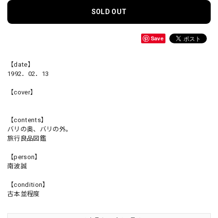
SOLD OUT
Save
【date】
1992．02．13
【cover】
【contents】
バリの奥、バリの外。
旅行良品図鑑
【person】
南波誠
【condition】
古本並程度