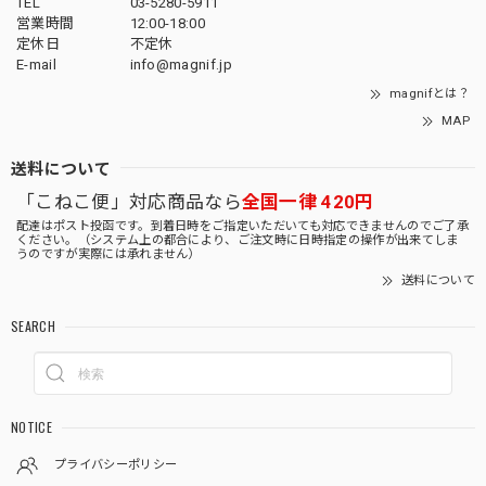
TEL
03-5280-5911
営業時間
12:00-18:00
定休日
不定休
E-mail
info@magnif.jp
magnifとは？
MAP
送料について
「こねこ便」対応商品なら
全国一律 420円
配達はポスト投函です。到着日時をご指定いただいても対応できませんのでご了承
ください。（システム上の都合により、ご注文時に日時指定の操作が出来てしま
うのですが実際には承れません）
送料について
SEARCH
NOTICE
プライバシーポリシー