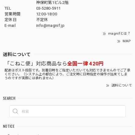
神保町第1ビル2階
TEL
03-5280-5911
営業時間
12:00-18:00
定休日
不定休
E-mail
info@magnif.jp
magnifとは？
MAP
送料について
「こねこ便」対応商品なら
全国一律 420円
配達はポスト投函です。到着日時をご指定いただいても対応できませんのでご了承
ください。（システム上の都合により、ご注文時に日時指定の操作が出来てしま
うのですが実際には承れません）
送料について
SEARCH
NOTICE