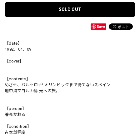
SOLD OUT
Save
【date】
1992．04．09
【cover】
【contents】
めざせ、バルセロナ! オリンピックまで待てないスペイン
地中海マヨルカ島 光への旅。
【person】
兼高かおる
【condition】
古本並程度