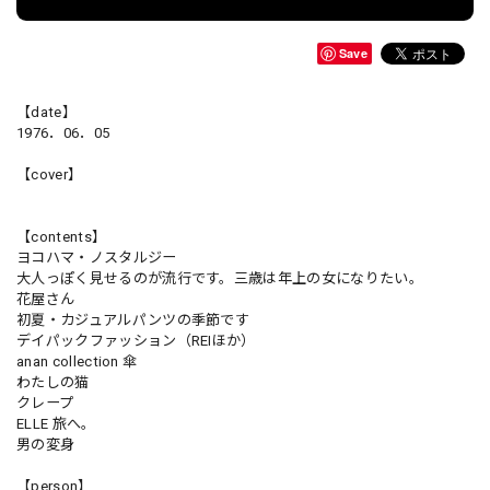
Save
【date】
1976．06．05
【cover】
【contents】
ヨコハマ・ノスタルジー
大人っぽく見せるのが流行です。三歳は年上の女になりたい。
花屋さん
初夏・カジュアルパンツの季節です
デイパックファッション（REIほか）
anan collection 傘
わたしの猫
クレープ
ELLE 旅へ。
男の変身
【person】