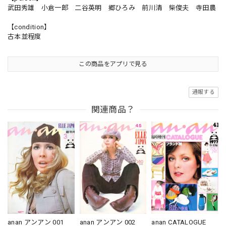
武田秀雄 小倉一郎 二谷英明 郷ひろみ 前川清 柴俊夫 寺田農
【condition】
古本並程度
この商品をアプリで見る
通報する
関連商品？
anan アンアン 001
anan アンアン 002
anan CATALOGUE