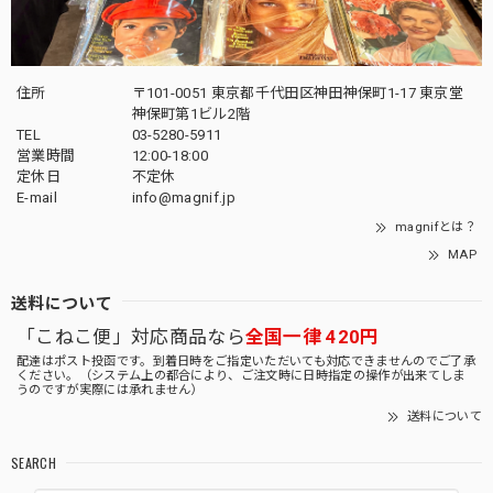
住所
〒101-0051 東京都千代田区神田神保町1-17 東京堂
神保町第1ビル2階
TEL
03-5280-5911
営業時間
12:00-18:00
定休日
不定休
E-mail
info@magnif.jp
magnifとは？
MAP
送料について
「こねこ便」対応商品なら
全国一律 420円
配達はポスト投函です。到着日時をご指定いただいても対応できませんのでご了承
ください。（システム上の都合により、ご注文時に日時指定の操作が出来てしま
うのですが実際には承れません）
送料について
SEARCH