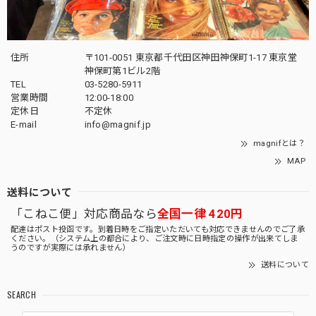
住所
〒101-0051 東京都千代田区神田神保町1-17 東京堂
神保町第1ビル2階
TEL
03-5280-5911
営業時間
12:00-18:00
定休日
不定休
E-mail
info@magnif.jp
magnifとは？
MAP
送料について
「こねこ便」対応商品なら
全国一律 420円
配達はポスト投函です。到着日時をご指定いただいても対応できませんのでご了承
ください。（システム上の都合により、ご注文時に日時指定の操作が出来てしま
うのですが実際には承れません）
送料について
SEARCH