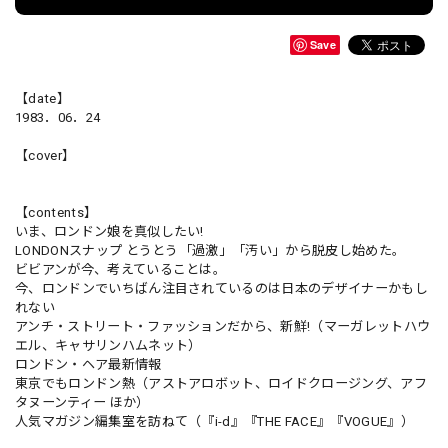
Save
【date】
1983．06．24
【cover】
【contents】
いま、ロンドン娘を真似したい!
LONDONスナップ とうとう「過激」「汚い」から脱皮し始めた。
ビビアンが今、考えていることは。
今、ロンドンでいちばん注目されているのは日本のデザイナーかもし
れない
アンチ・ストリート・ファッションだから、新鮮!（マーガレットハウ
エル、キャサリンハムネット）
ロンドン・ヘア最新情報
東京でもロンドン熱（アストアロボット、ロイドクロージング、アフ
タヌーンティー ほか）
人気マガジン編集室を訪ねて（『i-d』『THE FACE』『VOGUE』）