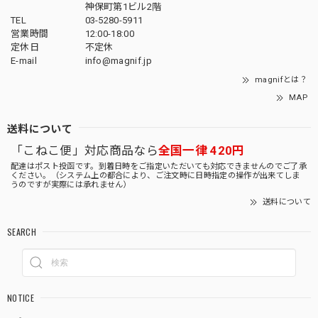
神保町第1ビル2階
TEL
03-5280-5911
営業時間
12:00-18:00
定休日
不定休
E-mail
info@magnif.jp
magnifとは？
MAP
送料について
「こねこ便」対応商品なら
全国一律 420円
配達はポスト投函です。到着日時をご指定いただいても対応できませんのでご了承
ください。（システム上の都合により、ご注文時に日時指定の操作が出来てしま
うのですが実際には承れません）
送料について
SEARCH
NOTICE