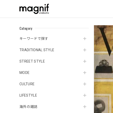
Category
キーワードで探す
TRADITIONAL STYLE
STREET STYLE
MODE
CULTURE
LIFESTYLE
海外の雑誌