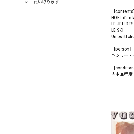
買い取ります
【content
NOEL d'e
LE JEU 
LE SKI
Un portfol
【person】
ヘンリー・
【conditio
古本並程度