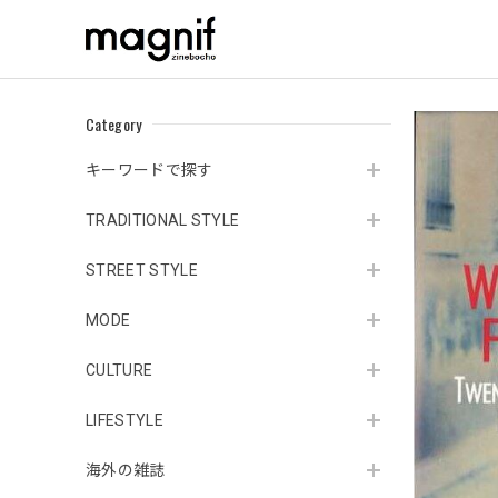
Category
キーワードで探す
TRADITIONAL STYLE
STREET STYLE
MODE
CULTURE
LIFESTYLE
海外の雑誌