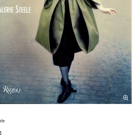
ele
r】