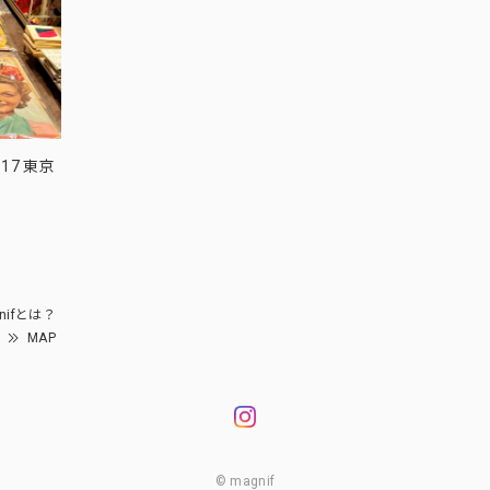
17 東京
nifとは？
MAP
© magnif