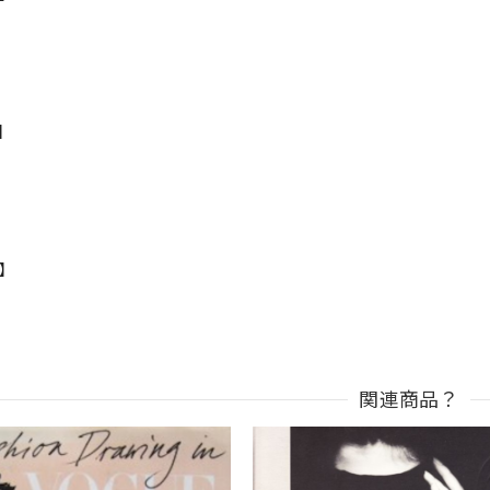
s】
n】
関連商品？