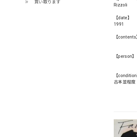
買い取ります
Rizzoli
【date】
1991
【content
【person】
【conditio
古本並程度