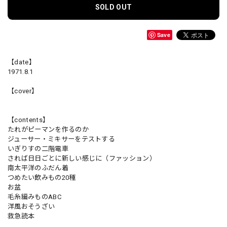
SOLD OUT
Save
【date】
1971.8.1
【cover】
【contents】
たれがピーマンを作るのか
ジューサー・ミキサーをテストする
いぎりすの二階電車
されば日日ごとに新しい感じに（ファッション）
南太平洋のふだん着
つめたい飲みもの20種
お盆
毛糸編みものABC
洋風おそうざい
救急読本