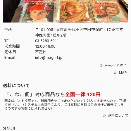
住所
〒101-0051 東京都千代田区神田神保町1-17 東京堂
神保町第1ビル2階
TEL
03-5280-5911
営業時間
12:00-18:00
定休日
不定休
E-mail
info@magnif.jp
magnifとは？
MAP
送料について
「こねこ便」対応商品なら
全国一律 420円
配達はポスト投函です。到着日時をご指定いただいても対応できませんのでご了承
ください。（システム上の都合により、ご注文時に日時指定の操作が出来てしま
うのですが実際には承れません）
送料について
SEARCH