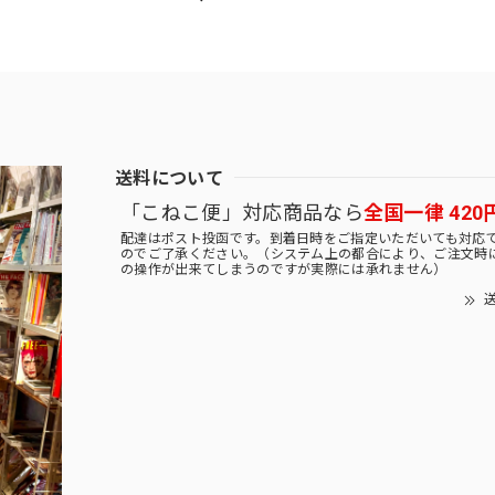
送料について
「こねこ便」対応商品なら
全国一律 420
配達はポスト投函です。到着日時をご指定いただいても対応
のでご了承ください。（システム上の都合により、ご注文時
の操作が出来てしまうのですが実際には承れません）
送