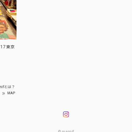
17 東京
nifとは？
MAP
© magnif