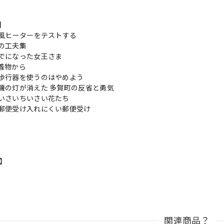
s】
温風ヒーターをテストする
の工夫集
でになった女王さま
着物から
歩行器を使うのはやめよう
機の灯が消えた 多賀町の反省と勇気
いさいちいさい花たち
郵便受け入れにくい郵便受け
n】
関連商品？