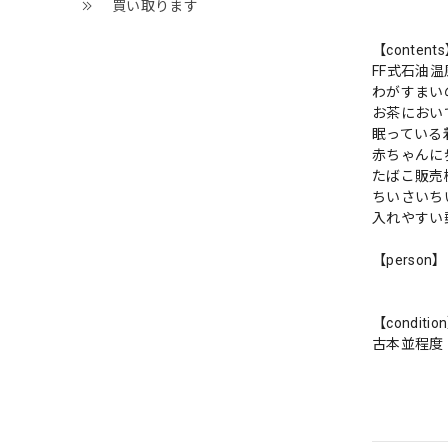
買い取ります
【content
FF式石油
わがすまい
お茶におい
眠っている
赤ちゃんに
たばこ販売
ちいさいち
入れやすい
【person】
【conditio
古本並程度