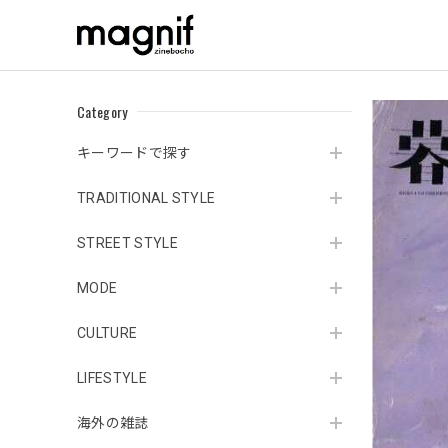
Category
キーワードで探す
TRADITIONAL STYLE
STREET STYLE
MODE
CULTURE
LIFESTYLE
海外の雑誌