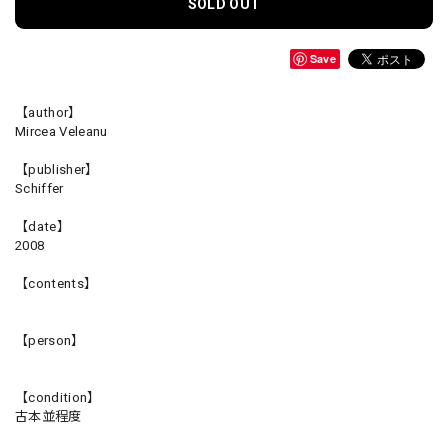
SOLD OUT
Save
【author】
Mircea Veleanu
【publisher】
Schiffer
【date】
2008
【contents】
【person】
【condition】
古本並程度