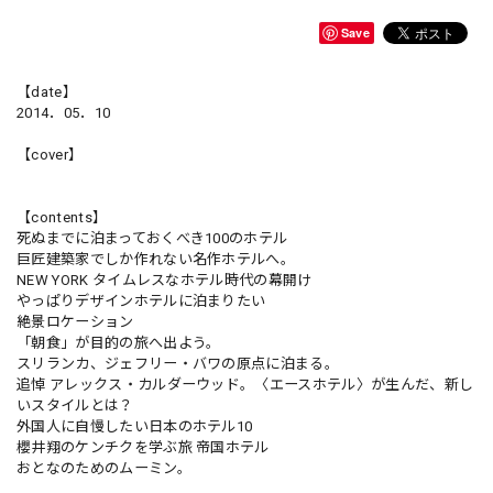
Save
【date】
2014．05．10
【cover】
【contents】
死ぬまでに泊まっておくべき100のホテル
巨匠建築家でしか作れない名作ホテルへ。
NEW YORK タイムレスなホテル時代の幕開け
やっぱりデザインホテルに泊まりたい
絶景ロケーション
「朝食」が目的の旅へ出よう。
スリランカ、ジェフリー・バワの原点に泊まる。
追悼 アレックス・カルダーウッド。〈エースホテル〉が生んだ、新し
いスタイルとは？
外国人に自慢したい日本のホテル10
櫻井翔のケンチクを学ぶ旅 帝国ホテル
おとなのためのムーミン。