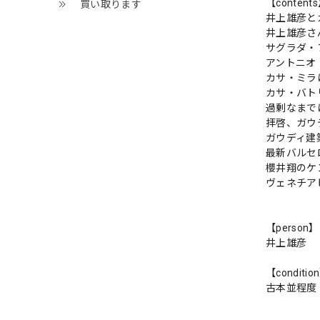
【content
買い取ります
井上雄彦と
井上雄彦さ
サグラダ・
アントニオ
カサ・ミラ
カサ・バト
過剰なまで
拝啓、ガウ
ガウディ建
最新バルセ
櫻井翔のケ
ヴェネチア
【person】
井上雄彦
【conditio
古本並程度