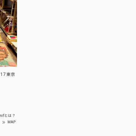
17 東京
nifとは？
MAP