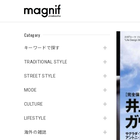
Category
キーワードで探す
TRADITIONAL STYLE
STREET STYLE
MODE
CULTURE
LIFESTYLE
海外の雑誌