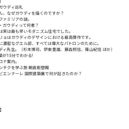
s】
ガウディ巡礼
ん、なぜガウディを描くのですか？
ファミリアの謎。
・ガウディって何者？
は実は最も早いモダニズム住宅でした。
リョはガウディのデザインにおける最高傑作です。
に濃密なグエル邸、すべては偉大なパトロンのために。
ディ先生。（杉本博司、伊東豊雄、藤森照信、篠山紀信 ほか）
築が15分でわかる!
ロナ案内。
ンチクを学ぶ旅 朝倉彫塑館
ビエンナーレ 国際建築展で何が起きたのか？
n】