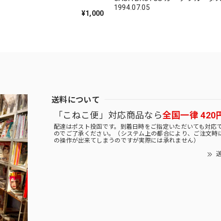
1994.07.05
¥1,000
送料について
「こねこ便」対応商品なら
全国一律 420
配達はポスト投函です。到着日時をご指定いただいても対応
のでご了承ください。（システム上の都合により、ご注文時
の操作が出来てしまうのですが実際には承れません）
送