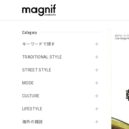
Category
キーワードで探す
TRADITIONAL STYLE
STREET STYLE
MODE
CULTURE
LIFESTYLE
海外の雑誌