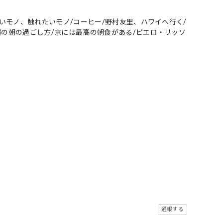
たいモノ、触れたいモノ/コーヒー/野村友里、ハワイへ行く/
縄の朝の過ごし方/京には最高の朝食がある/ピエロ・リッソ
通報する