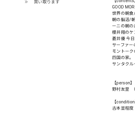
【content
買い取ります
GOOD MO
世界の朝食
朝の脳活/
ーニの朝の
櫻井翔のケ
蒼井優 今日
サーファー
モントーク
四国の家。
サンタクル
【person】
野村友里 
【conditio
古本並程度