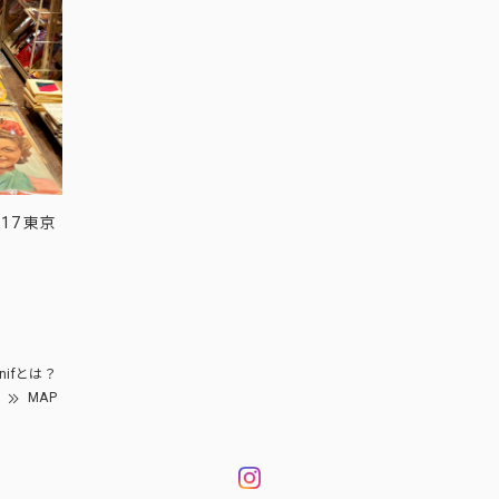
17 東京
nifとは？
MAP