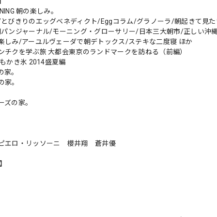
s】
RNING 朝の楽しみ。
/とびきりのエッグベネディクト/Eggコラム/グラノーラ/朝起きて見
朝パンジャーナル/モーニング・グローサリー/日本三大朝市/正しい沖
楽しみ/アーユルヴェーダで朝デトックス/ステキな二度寝 ほか
ンチクを学ぶ旅 大都会東京のランドマークを訪ねる（前編）
もかき氷 2014盛夏編
の家。
の家。
ーズの家。
ピエロ・リッソーニ 櫻井翔 蒼井優
n】