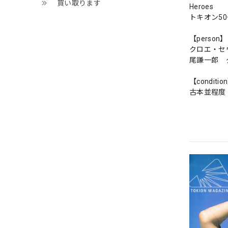
買い取ります
Heroes
トキオン50
【person】
クロエ・セ
尾謙一郎
【conditio
古本並程度