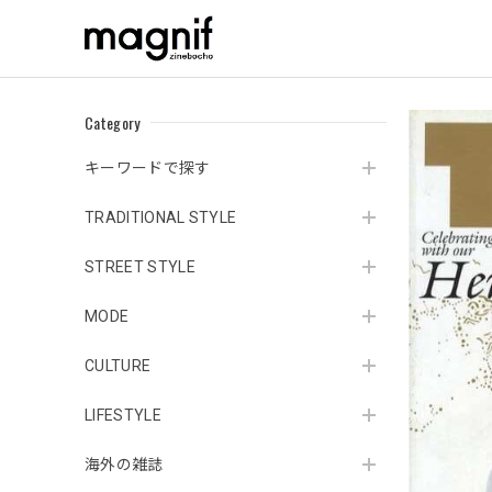
Category
キーワードで探す
TRADITIONAL STYLE
STREET STYLE
MODE
CULTURE
LIFESTYLE
海外の雑誌