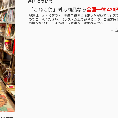
送料について
「こねこ便」対応商品なら
全国一律 420
配達はポスト投函です。到着日時をご指定いただいても対応
のでご了承ください。（システム上の都合により、ご注文時
の操作が出来てしまうのですが実際には承れません）
送