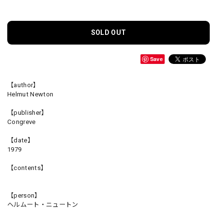
SOLD OUT
Save
【author】
Helmut Newton
【publisher】
Congreve
【date】
1979
【contents】
【person】
ヘルムート・ニュートン