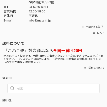
神保町第1ビル2階
TEL
03-5280-5911
営業時間
12:00-18:00
定休日
不定休
E-mail
info@magnif.jp
magnifとは？
MAP
送料について
「こねこ便」対応商品なら
全国一律 420円
配達はポスト投函です。到着日時をご指定いただいても対応できませんのでご了承
ください。（システム上の都合により、ご注文時に日時指定の操作が出来てしま
うのですが実際には承れません）
送料について
SEARCH
NOTICE