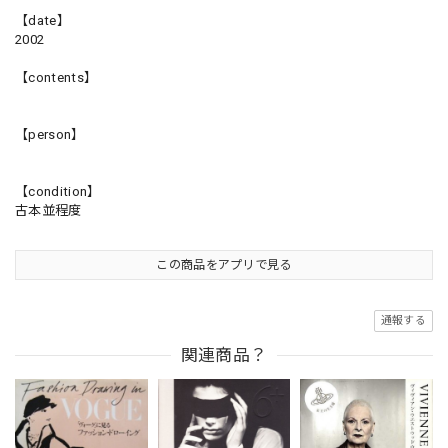
【date】
2002
【contents】
【person】
【condition】
古本並程度
この商品をアプリで見る
通報する
関連商品？