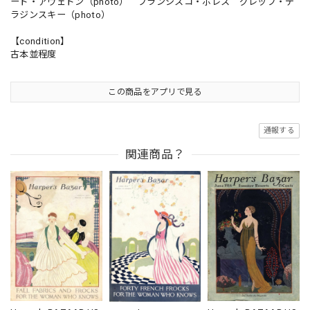
ード・アヴェドン（photo） フランシスコ・ボレス グレッブ・デ
ラジンスキー（photo）
【condition】
古本並程度
この商品をアプリで見る
通報する
関連商品？