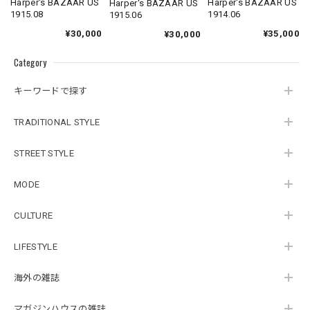
Harper's BAZAAR US
Harper's BAZAAR US
Harper's BAZAAR US
1914.06
1915.08
1915.06
¥35,000
¥30,000
¥30,000
Category
キーワードで探す
TRADITIONAL STYLE
STREET STYLE
MODE
CULTURE
LIFESTYLE
海外の雑誌
マガジンハウスの雑誌