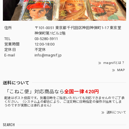
住所
〒101-0051 東京都千代田区神田神保町1-17 東京堂
神保町第1ビル2階
TEL
03-5280-5911
営業時間
12:00-18:00
定休日
不定休
E-mail
info@magnif.jp
magnifとは？
MAP
送料について
「こねこ便」対応商品なら
全国一律 420円
配達はポスト投函です。到着日時をご指定いただいても対応できませんのでご了承
ください。（システム上の都合により、ご注文時に日時指定の操作が出来てしま
うのですが実際には承れません）
送料について
SEARCH