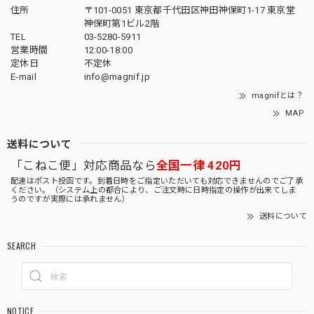
住所
〒101-0051 東京都千代田区神田神保町1-17 東京堂
神保町第1ビル2階
TEL
03-5280-5911
営業時間
12:00-18:00
定休日
不定休
E-mail
info@magnif.jp
magnifとは？
MAP
送料について
「こねこ便」対応商品なら
全国一律 420円
配達はポスト投函です。到着日時をご指定いただいても対応できませんのでご了承
ください。（システム上の都合により、ご注文時に日時指定の操作が出来てしま
うのですが実際には承れません）
送料について
SEARCH
NOTICE