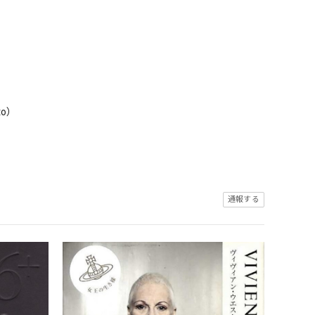
o）
通報する