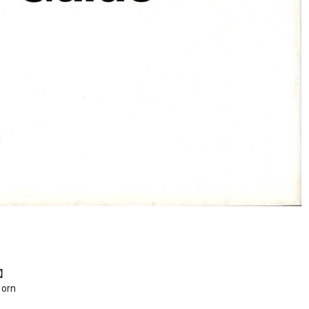
r】
born