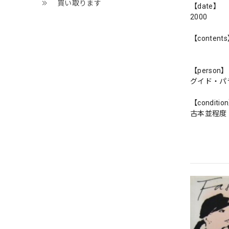
買い取ります
【date】
2000
【content
【person】
グイド・パ
【conditio
古本並程度