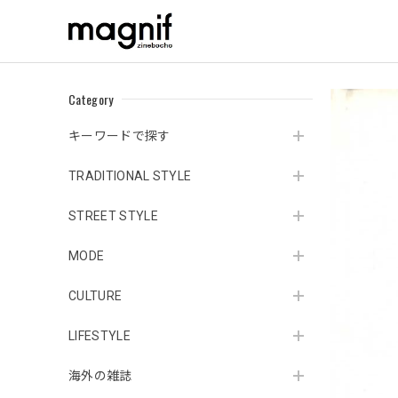
Category
キーワードで探す
TRADITIONAL STYLE
STREET STYLE
MODE
CULTURE
LIFESTYLE
海外の雑誌