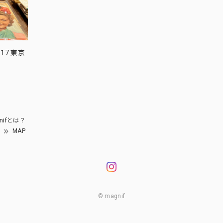
17 東京
nifとは？
MAP
© magnif