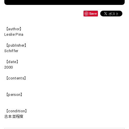
Save
【author】
Leslie Pina
【publisher】
Schiffer
【date】
2000
【contents】
【person】
【condition】
古本並程度