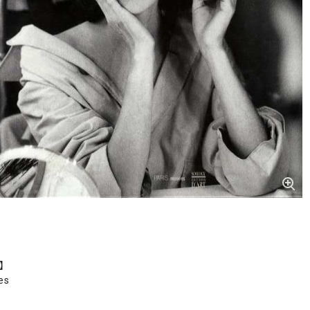
r】
es