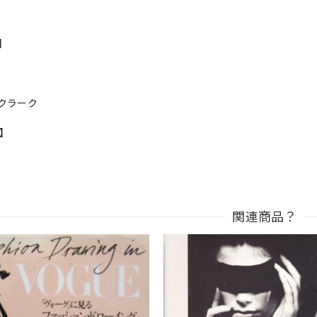
s】
クラーク
n】
関連商品？