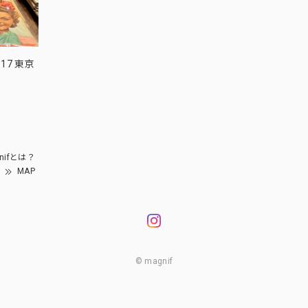
17 東京
nifとは？
MAP
© magnif