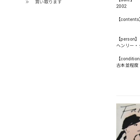
買い取ります
2002
【content
【person】
ヘンリー・
【conditio
古本並程度