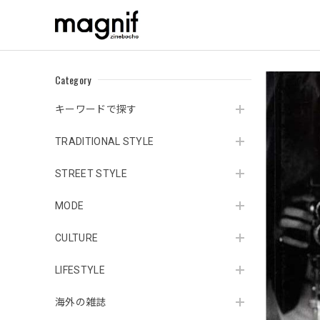
Category
キーワードで探す
TRADITIONAL STYLE
STREET STYLE
MODE
CULTURE
LIFESTYLE
海外の雑誌