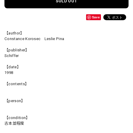
SOLD OUT
Save
【author】
Constance Korosec Leslie Pina
【publisher】
Schiffer
【date】
1998
【contents】
【person】
【condition】
古本並程度