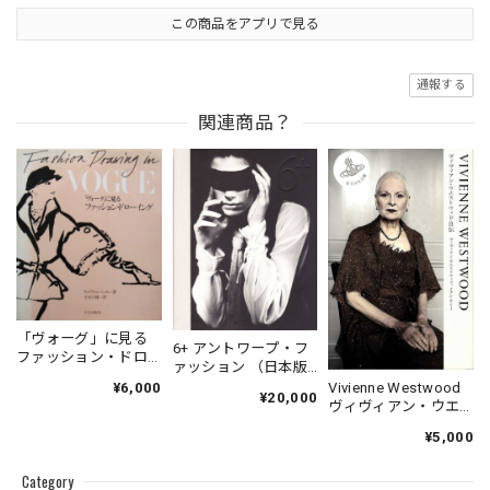
この商品をアプリで見る
通報する
関連商品？
「ヴォーグ」に見る
6+ アントワープ・フ
ファッション・ドロ
ァッション （日本版
ーイング
図録）
Vivienne Westwood
¥6,000
¥20,000
ヴィヴィアン・ウエ
ストウッド自伝
¥5,000
Category