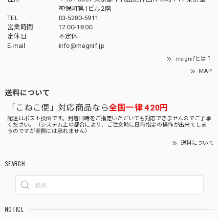
神保町第1ビル2階
TEL
03-5280-5911
営業時間
12:00-18:00
定休日
不定休
E-mail
info@magnif.jp
magnifとは？
MAP
送料について
「こねこ便」対応商品なら
全国一律 420円
配達はポスト投函です。到着日時をご指定いただいても対応できませんのでご了承
ください。（システム上の都合により、ご注文時に日時指定の操作が出来てしま
うのですが実際には承れません）
送料について
SEARCH
NOTICE