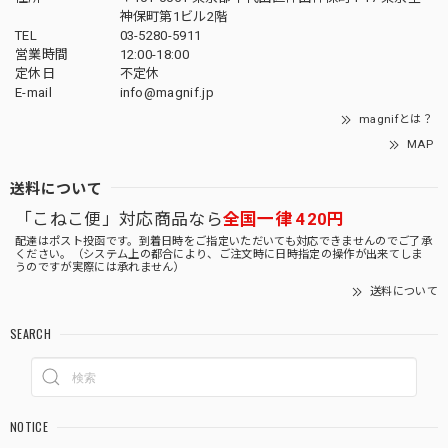
神保町第1ビル2階
TEL
03-5280-5911
営業時間
12:00-18:00
定休日
不定休
E-mail
info@magnif.jp
magnifとは？
MAP
送料について
「こねこ便」対応商品なら
全国一律 420円
配達はポスト投函です。到着日時をご指定いただいても対応できませんのでご了承
ください。（システム上の都合により、ご注文時に日時指定の操作が出来てしま
うのですが実際には承れません）
送料について
SEARCH
NOTICE