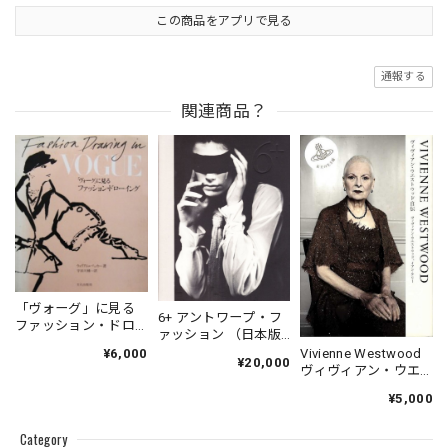
この商品をアプリで見る
通報する
関連商品？
「ヴォーグ」に見る
6+ アントワープ・フ
ファッション・ドロ
ァッション （日本版
ーイング
図録）
Vivienne Westwood
¥6,000
¥20,000
ヴィヴィアン・ウエ
ストウッド自伝
¥5,000
Category