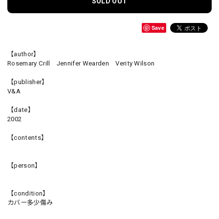
SOLD OUT
Save
【author】
Rosemary Crill Jennifer Wearden Verity Wilson
【publisher】
V&A
【date】
2002
【contents】
【person】
【condition】
カバー多少傷み