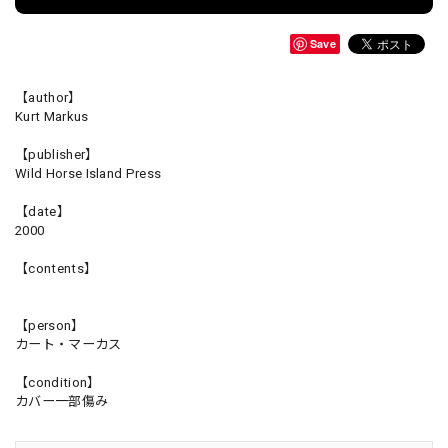
Save
【author】
Kurt Markus
【publisher】
Wild Horse Island Press
【date】
2000
【contents】
【person】
カート・マーカス
【condition】
カバー一部傷み