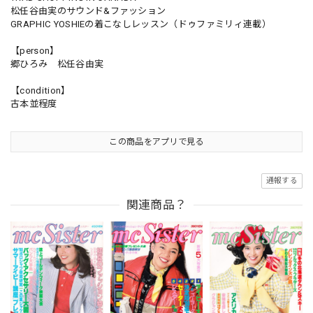
松任谷由実のサウンド&ファッション
GRAPHIC YOSHIEの着こなしレッスン（ドゥファミリィ連載）
【person】
郷ひろみ 松任谷由実
【condition】
古本並程度
この商品をアプリで見る
通報する
関連商品？