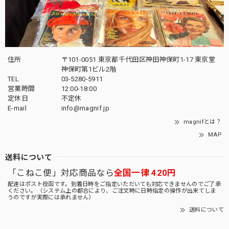
住所
〒101-0051 東京都千代田区神田神保町1-17 東京堂
神保町第1ビル2階
TEL
03-5280-5911
営業時間
12:00-18:00
定休日
不定休
E-mail
info@magnif.jp
magnifとは？
MAP
送料について
「こねこ便」対応商品なら
全国一律 420円
配達はポスト投函です。到着日時をご指定いただいても対応できませんのでご了承
ください。（システム上の都合により、ご注文時に日時指定の操作が出来てしま
うのですが実際には承れません）
送料について