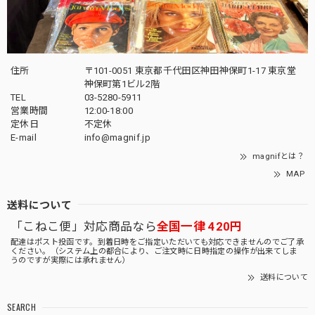
住所
〒101-0051 東京都千代田区神田神保町1-17 東京堂
神保町第1ビル2階
TEL
03-5280-5911
営業時間
12:00-18:00
定休日
不定休
E-mail
info@magnif.jp
magnifとは？
MAP
送料について
「こねこ便」対応商品なら
全国一律 420円
配達はポスト投函です。到着日時をご指定いただいても対応できませんのでご了承
ください。（システム上の都合により、ご注文時に日時指定の操作が出来てしま
うのですが実際には承れません）
送料について
SEARCH