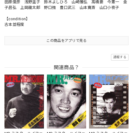
田原俊彦 浅野温子 鈴木よしひろ 山崎雅弘 高橋要 今憲一 金
子昌弘 上岡龍太郎 野口強 豊口武三 山本寛斎 山口小夜子
【condition】
古本並程度
この商品をアプリで見る
通報する
関連商品？