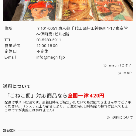
住所
〒101-0051 東京都千代田区神田神保町1-17 東京堂
神保町第1ビル2階
TEL
03-5280-5911
営業時間
12:00-18:00
定休日
不定休
E-mail
info@magnif.jp
magnifとは？
MAP
送料について
「こねこ便」対応商品なら
全国一律 420円
配達はポスト投函です。到着日時をご指定いただいても対応できませんのでご了承
ください。（システム上の都合により、ご注文時に日時指定の操作が出来てしま
うのですが実際には承れません）
送料について
SEARCH