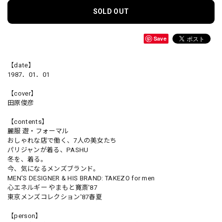
SOLD OUT
Save
【date】
1987．01．01
【cover】
田原俊彦
【contents】
麗服 遊・フォーマル
おしゃれな店で働く、7人の美女たち
パリジャンが着る、PASHU
冬を、着る。
今、気になるメンズブランド。
MEN'S DESIGNER & HIS BRAND: TAKEZO for men
心エネルギー やまもと寛斎'87
東京メンズコレクション'87春夏
【person】