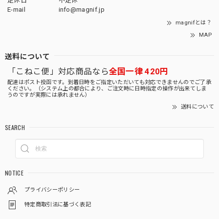
定休日
不定休
E-mail
info@magnif.jp
magnifとは？
MAP
送料について
「こねこ便」対応商品なら
全国一律 420円
配達はポスト投函です。到着日時をご指定いただいても対応できませんのでご了承
ください。（システム上の都合により、ご注文時に日時指定の操作が出来てしま
うのですが実際には承れません）
送料について
SEARCH
NOTICE
プライバシーポリシー
特定商取引法に基づく表記