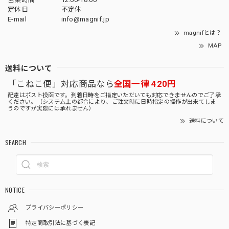
定休日
不定休
E-mail
info@magnif.jp
magnifとは？
MAP
送料について
「こねこ便」対応商品なら
全国一律 420円
配達はポスト投函です。到着日時をご指定いただいても対応できませんのでご了承
ください。（システム上の都合により、ご注文時に日時指定の操作が出来てしま
うのですが実際には承れません）
送料について
SEARCH
NOTICE
プライバシーポリシー
特定商取引法に基づく表記