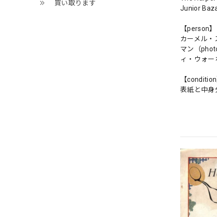
買い取ります
Junior Baz
【person】
カーメル・ス
マン（ph
ィ・ウォー
【conditio
表紙と中身