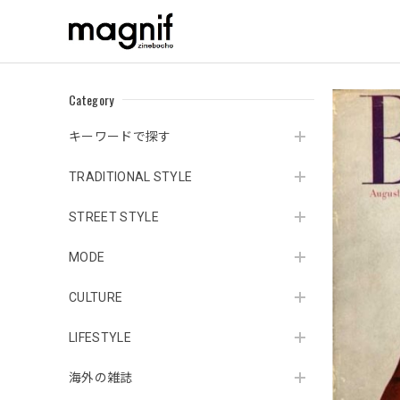
Category
キーワードで探す
TRADITIONAL STYLE
STREET STYLE
MODE
CULTURE
LIFESTYLE
海外の雑誌