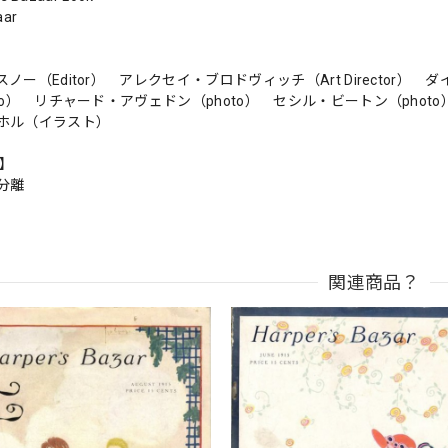
aar
ノー（Editor） アレクセイ・ブロドヴィッチ（Art Director） ダ
oto） リチャード・アヴェドン（photo） セシル・ビートン（ph
ホル（イラスト）
n】
分離
関連商品？