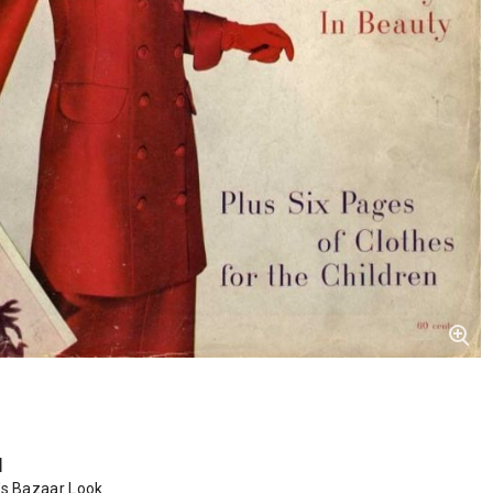
s】
's Bazaar Look