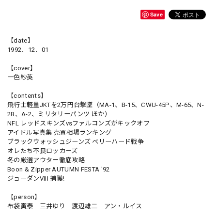
Save
【date】
1992．12．01
【cover】
一色紗英
【contents】
飛行士軽量JKTを2万円台撃墜（MA-1、B-15、CWU-45P、M-65、N-
2B、A-2、ミリタリーパンツ ほか）
NFL レッドスキンズvsファルコンズがキックオフ
アイドル写真集 売買相場ランキング
ブラックウォッシュジーンズ ベリーハード戦争
オレたち不良ロッカーズ
冬の厳選アウター徹底攻略
Boon & Zipper AUTUMN FESTA '92
ジョーダンVIII 捕獲!
【person】
布袋寅泰 三井ゆり 渡辺雄二 アン・ルイス