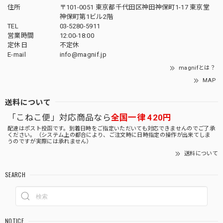
住所
〒101-0051 東京都千代田区神田神保町1-17 東京堂
神保町第1ビル2階
TEL
03-5280-5911
営業時間
12:00-18:00
定休日
不定休
E-mail
info@magnif.jp
magnifとは？
MAP
送料について
「こねこ便」対応商品なら
全国一律 420円
配達はポスト投函です。到着日時をご指定いただいても対応できませんのでご了承
ください。（システム上の都合により、ご注文時に日時指定の操作が出来てしま
うのですが実際には承れません）
送料について
SEARCH
NOTICE