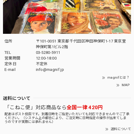
住所
〒101-0051 東京都千代田区神田神保町1-17 東京堂
神保町第1ビル2階
TEL
03-5280-5911
営業時間
12:00-18:00
定休日
不定休
E-mail
info@magnif.jp
magnifとは？
MAP
送料について
「こねこ便」対応商品なら
全国一律 420円
配達はポスト投函です。到着日時をご指定いただいても対応できませんのでご了承
ください。（システム上の都合により、ご注文時に日時指定の操作が出来てしま
うのですが実際には承れません）
送料について