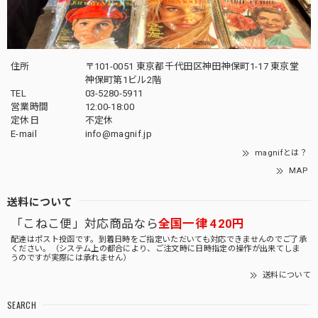
住所
〒101-0051 東京都千代田区神田神保町1-17 東京堂
神保町第1ビル2階
TEL
03-5280-5911
営業時間
12:00-18:00
定休日
不定休
E-mail
info@magnif.jp
magnifとは？
MAP
送料について
「こねこ便」対応商品なら
全国一律 420円
配達はポスト投函です。到着日時をご指定いただいても対応できませんのでご了承
ください。（システム上の都合により、ご注文時に日時指定の操作が出来てしま
うのですが実際には承れません）
送料について
SEARCH