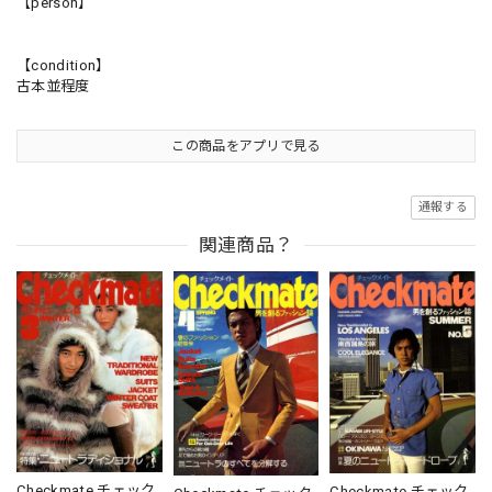
【person】
【condition】
古本並程度
この商品をアプリで見る
通報する
関連商品？
Checkmate チェック
Checkmate チェック