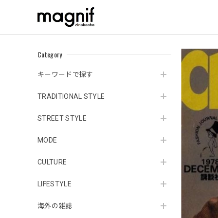
Category
キーワードで探す
TRADITIONAL STYLE
STREET STYLE
MODE
CULTURE
LIFESTYLE
海外の雑誌