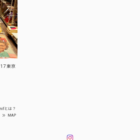
17 東京
nifとは？
MAP