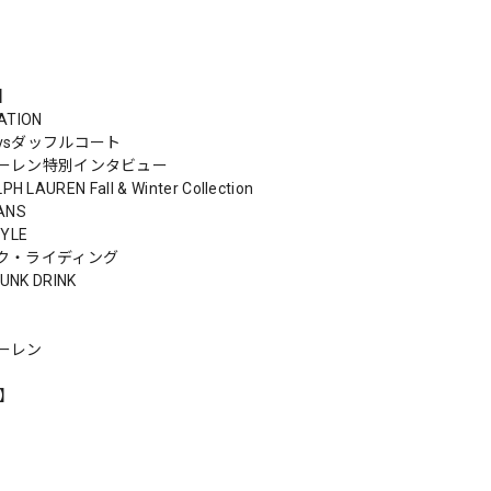
s】
ATION
vsダッフルコート
ーレン特別インタビュー
PH LAUREN Fall & Winter Collection
ANS
TYLE
ク・ライディング
 JUNK DRINK
ーレン
n】