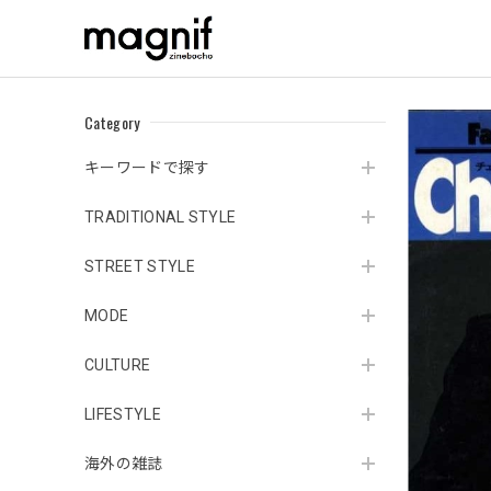
Category
キーワードで探す
TRADITIONAL STYLE
STREET STYLE
MODE
CULTURE
LIFESTYLE
海外の雑誌