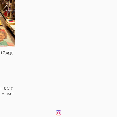
17 東京
nifとは？
MAP