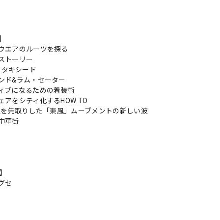
s】
ウエアのルーツを探る
ストーリー
al タキシード
ンド&ラム・セーター
ィブになるための着装術
ェアをシティ化するHOW TO
感覚を先取りした「東風」ムーブメントの新しい波
中華街
n】
グセ