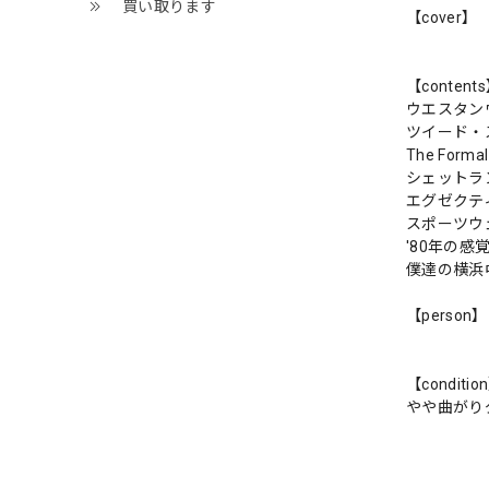
買い取ります
【cover】
【content
ウエスタン
ツイード・
The Form
シェットラ
エグゼクテ
スポーツウ
'80年の
僕達の横浜
【person】
【conditio
やや曲がり