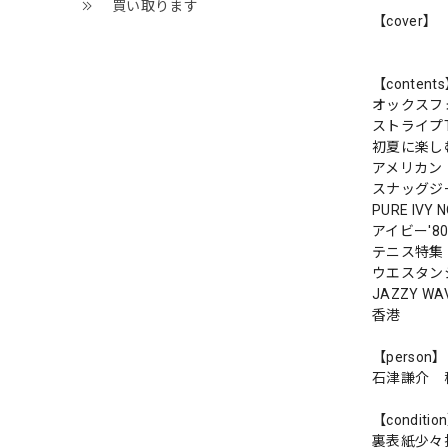
買い取ります
【cover】
【content
オックスフ
ストライプ
初夏に楽し
アメリカン
スナッグジ
PURE IVY 
アイビー'8
テニス特集
ウエスタン
JAZZY WA
香港
【person】
石津謙介 
【conditio
裏表紙少々