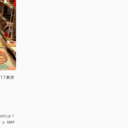
17 東京
nifとは？
MAP