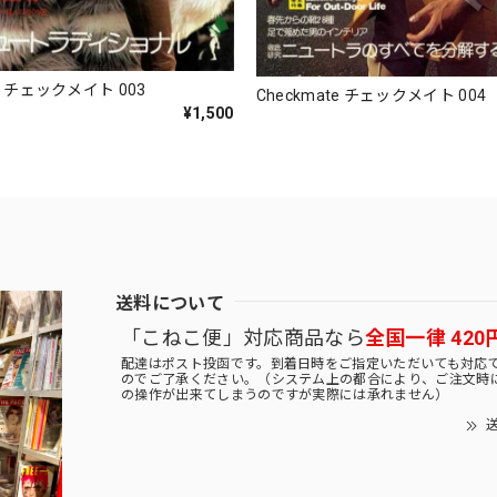
te チェックメイト 003
Checkmate チェックメイト 004
¥1,500
送料について
「こねこ便」対応商品なら
全国一律 420
配達はポスト投函です。到着日時をご指定いただいても対応
のでご了承ください。（システム上の都合により、ご注文時
の操作が出来てしまうのですが実際には承れません）
送