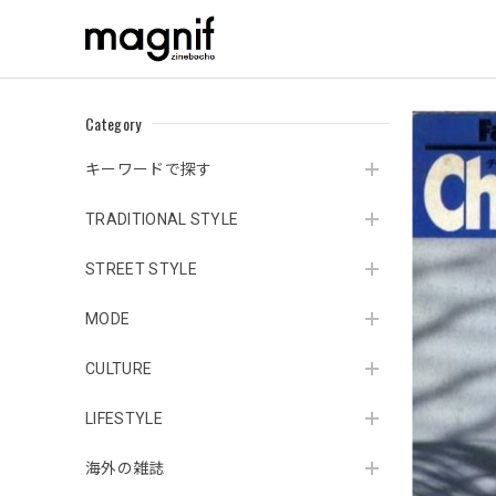
Category
キーワードで探す
TRADITIONAL STYLE
STREET STYLE
MODE
CULTURE
LIFESTYLE
海外の雑誌