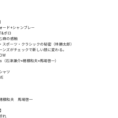
s】
ォード+シャンブレー
T&ポロ
む麻の感触
・スポーツ・クラシックの秘密（林勝太郎）
ーンズがチェックで新しい顔に変わる。
NOW
0s（石津謙介×穂積和夫×馬場啓一）
シャツ
VE
穂積和夫 馬場啓一
n】
折れ