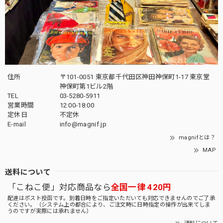
住所
〒101-0051 東京都千代田区神田神保町1-17 東京堂
神保町第1ビル2階
TEL
03-5280-5911
営業時間
12:00-18:00
定休日
不定休
E-mail
info@magnif.jp
magnifとは？
MAP
送料について
「こねこ便」対応商品なら
全国一律 420円
配達はポスト投函です。到着日時をご指定いただいても対応できませんのでご了承
ください。（システム上の都合により、ご注文時に日時指定の操作が出来てしま
うのですが実際には承れません）