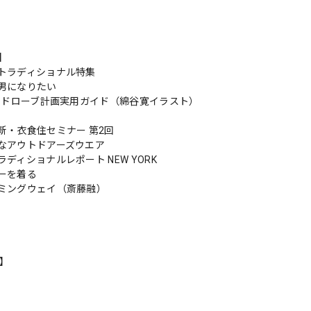
s】
トラディショナル特集
男になりたい
ワードローブ計画実用ガイド（綿谷寛イラスト）
新・衣食住セミナー 第2回
なアウトドアーズウエア
ディショナルレポート NEW YORK
ーを着る
ミングウェイ（斎藤融）
n】