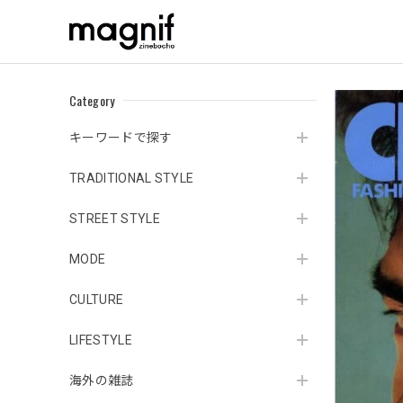
Category
キーワードで探す
TRADITIONAL STYLE
STREET STYLE
MODE
CULTURE
LIFESTYLE
海外の雑誌