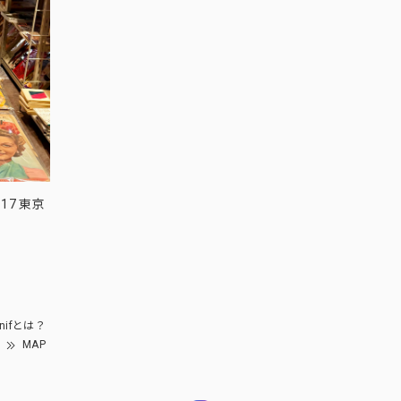
17 東京
nifとは？
MAP