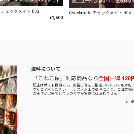
te チェックメイト 003
Checkmate チェックメイト 004
¥1,500
送料について
「こねこ便」対応商品なら
全国一律 420
配達はポスト投函です。到着日時をご指定いただいても対応
のでご了承ください。（システム上の都合により、ご注文時
の操作が出来てしまうのですが実際には承れません）
送