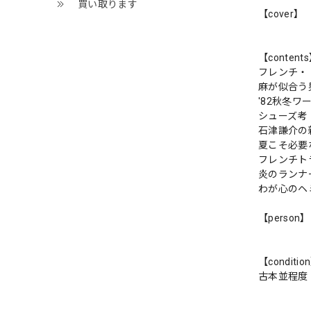
買い取ります
【cover】
【content
フレンチ・
麻が似合う
'82秋冬
シューズ考
石津謙介の
夏こそ必要
フレンチトラ
炎のランナ
わが心のヘ
【person】
【conditio
古本並程度