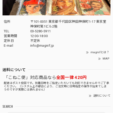
住所
〒101-0051 東京都千代田区神田神保町1-17 東京堂
神保町第1ビル2階
TEL
03-5280-5911
営業時間
12:00-18:00
定休日
不定休
E-mail
info@magnif.jp
magnifとは？
MAP
送料について
「こねこ便」対応商品なら
全国一律 420円
配達はポスト投函です。到着日時をご指定いただいても対応できませんのでご了承
ください。（システム上の都合により、ご注文時に日時指定の操作が出来てしま
うのですが実際には承れません）
送料について
SEARCH