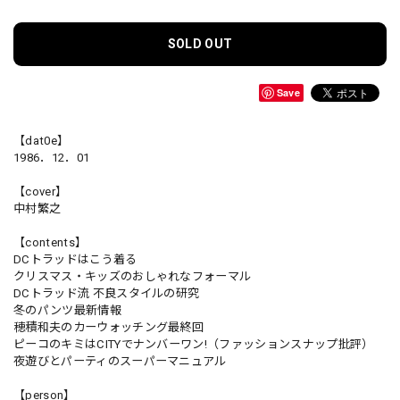
SOLD OUT
Save
【dat0e】
1986．12．01
【cover】
中村繁之
【contents】
DCトラッドはこう着る
クリスマス・キッズのおしゃれなフォーマル
DCトラッド流 不良スタイルの研究
冬のパンツ最新情報
穂積和夫のカーウォッチング最終回
ピーコのキミはCITYでナンバーワン!（ファッションスナップ批評）
夜遊びとパーティのスーパーマニュアル
【person】