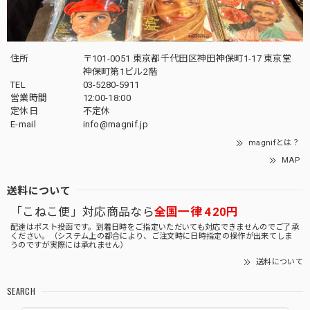
住所
〒101-0051 東京都千代田区神田神保町1-17 東京堂
神保町第1ビル2階
TEL
03-5280-5911
営業時間
12:00-18:00
定休日
不定休
E-mail
info@magnif.jp
magnifとは？
MAP
送料について
「こねこ便」対応商品なら
全国一律 420円
配達はポスト投函です。到着日時をご指定いただいても対応できませんのでご了承
ください。（システム上の都合により、ご注文時に日時指定の操作が出来てしま
うのですが実際には承れません）
送料について
SEARCH