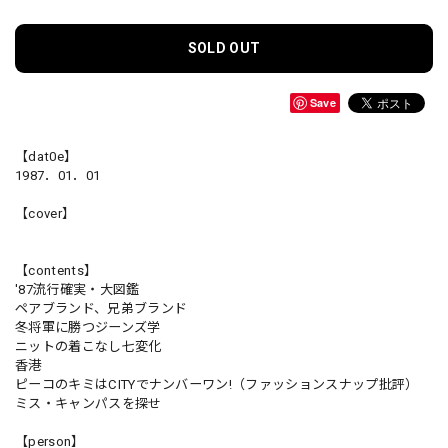
SOLD OUT
Save
【dat0e】
1987．01．01
【cover】
【contents】
'87流行確実・大図鑑
ペアブランド、兄弟ブランド
冬将軍に勝つジーンズ学
ニットの着こなし七変化
香港
ピーコのキミはCITYでナンバーワン!（ファッションスナップ批評）
ミス・キャンパスを探せ
【person】