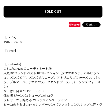
SOLD OUT
Save
【dat0e】
1987．09．01
【cover】
【contents】
これがKENZOのコーディネートだ!
人気DCブランドベスト10コレクション（タケオキクチ、バルビッシ
ュ、メンズビギ、メンズメルローズ、アトリエサブフォーメン、パッ
ゾ、デルマーバ、アバハウス、セカンドブース、パーソンズフォーメ
ン）
やっぱり目立つ! DCトラッド
保存版 ジーンズ&シューズカタログ
ブレザーから始める カレッジアンベーシック
ピーコのキミはCITYでナンバーワン!（ファッションスナップ批評・グ