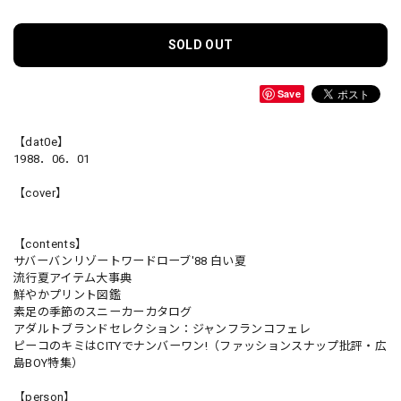
SOLD OUT
Save
【dat0e】
1988．06．01
【cover】
【contents】
サバーバンリゾートワードローブ'88 白い夏
流行夏アイテム大事典
鮮やかプリント図鑑
素足の季節のスニーカーカタログ
アダルトブランドセレクション：ジャンフランコフェレ
ピーコのキミはCITYでナンバーワン!（ファッションスナップ批評・広
島BOY特集）
【person】