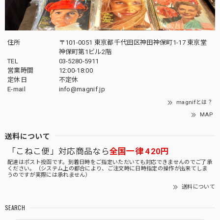
住所
〒101-0051 東京都千代田区神田神保町1-17 東京堂
神保町第1ビル2階
TEL
03-5280-5911
営業時間
12:00-18:00
定休日
不定休
E-mail
info@magnif.jp
magnifとは？
MAP
送料について
「こねこ便」対応商品なら
全国一律 420円
配達はポスト投函です。到着日時をご指定いただいても対応できませんのでご了承
ください。（システム上の都合により、ご注文時に日時指定の操作が出来てしま
うのですが実際には承れません）
送料について
SEARCH