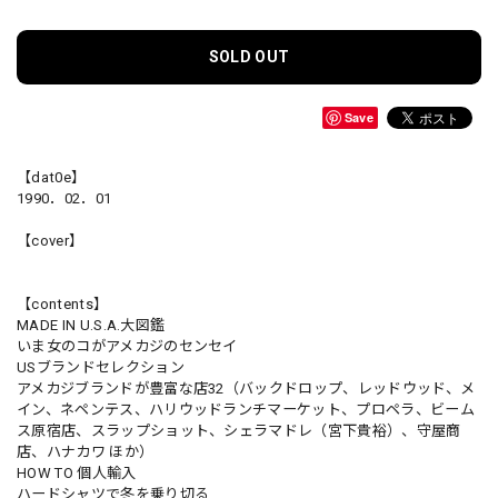
SOLD OUT
Save
【dat0e】
1990．02．01
【cover】
【contents】
MADE IN U.S.A.大図鑑
いま女のコがアメカジのセンセイ
USブランドセレクション
アメカジブランドが豊富な店32（バックドロップ、レッドウッド、メ
イン、ネペンテス、ハリウッドランチマーケット、プロペラ、ビーム
ス原宿店、スラップショット、シェラマドレ（宮下貴裕）、守屋商
店、ハナカワ ほか）
HOW TO 個人輸入
ハードシャツで冬を乗り切る