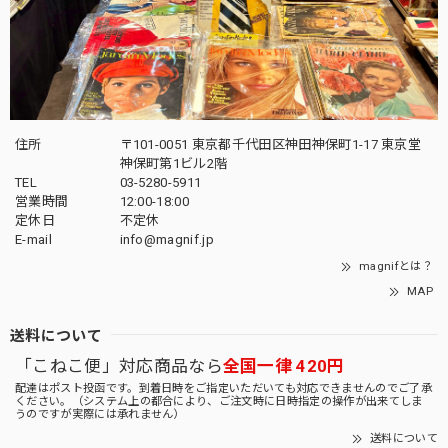
住所
〒101-0051 東京都千代田区神田神保町1-17 東京堂
神保町第1ビル2階
TEL
03-5280-5911
営業時間
12:00-18:00
定休日
不定休
E-mail
info@magnif.jp
magnifとは？
MAP
送料について
「こねこ便」対応商品なら
全国一律 420円
配達はポスト投函です。到着日時をご指定いただいても対応できませんのでご了承
ください。（システム上の都合により、ご注文時に日時指定の操作が出来てしま
うのですが実際には承れません）
送料について