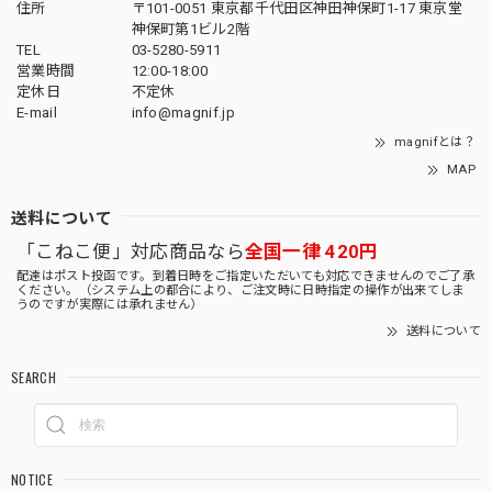
住所
〒101-0051 東京都千代田区神田神保町1-17 東京堂
神保町第1ビル2階
TEL
03-5280-5911
営業時間
12:00-18:00
定休日
不定休
E-mail
info@magnif.jp
magnifとは？
MAP
送料について
「こねこ便」対応商品なら
全国一律 420円
配達はポスト投函です。到着日時をご指定いただいても対応できませんのでご了承
ください。（システム上の都合により、ご注文時に日時指定の操作が出来てしま
うのですが実際には承れません）
送料について
SEARCH
NOTICE