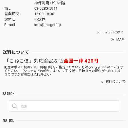
神保町第1ビル2階
TEL
03-5280-5911
営業時間
12:00-18:00
定休日
不定休
E-mail
info@magnif.jp
magnifとは？
MAP
送料について
「こねこ便」対応商品なら
全国一律 420円
配達はポスト投函です。到着日時をご指定いただいても対応できませんのでご了承
ください。（システム上の都合により、ご注文時に日時指定の操作が出来てしま
うのですが実際には承れません）
送料について
SEARCH
NOTICE