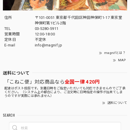
住所
〒101-0051 東京都千代田区神田神保町1-17 東京堂
神保町第1ビル2階
TEL
03-5280-5911
営業時間
12:00-18:00
定休日
不定休
E-mail
info@magnif.jp
magnifとは？
MAP
送料について
「こねこ便」対応商品なら
全国一律 420円
配達はポスト投函です。到着日時をご指定いただいても対応できませんのでご了承
ください。（システム上の都合により、ご注文時に日時指定の操作が出来てしま
うのですが実際には承れません）
送料について
SEARCH