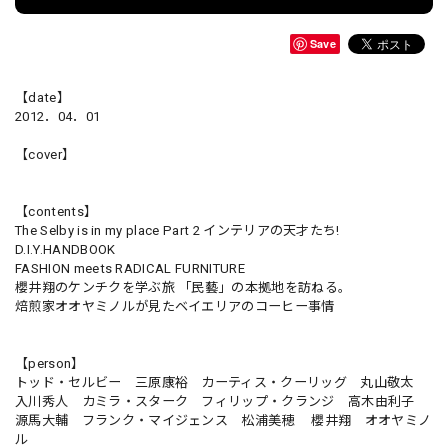
Save
【date】
2012．04．01
【cover】
【contents】
The Selby is in my place Part 2 インテリアの天才たち!
D.I.Y.HANDBOOK
FASHION meets RADICAL FURNITURE
櫻井翔のケンチクを学ぶ旅 「民藝」の本拠地を訪ねる。
焙煎家オオヤミノルが見たベイエリアのコーヒー事情
【person】
トッド・セルビー 三原康裕 カーティス・クーリッグ 丸山敬太
入川秀人 カミラ・スターク フィリップ・クランジ 高木由利子
源馬大輔 フランク・マイジェンス 松浦美穂 櫻井翔 オオヤミノ
ル