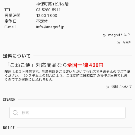
神保町第1ビル2階
TEL
03-5280-5911
営業時間
12:00-18:00
定休日
不定休
E-mail
info@magnif.jp
magnifとは？
MAP
送料について
「こねこ便」対応商品なら
全国一律 420円
配達はポスト投函です。到着日時をご指定いただいても対応できませんのでご了承
ください。（システム上の都合により、ご注文時に日時指定の操作が出来てしま
うのですが実際には承れません）
送料について
SEARCH
NOTICE