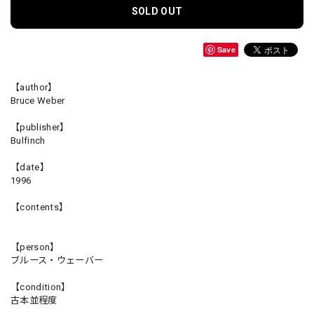
SOLD OUT
Save
【author】
Bruce Weber
【publisher】
Bulfinch
【date】
1996
【contents】
【person】
ブルース・ウェーバー
【condition】
古本並程度